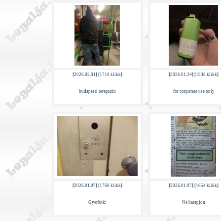
[
2026.02.01
] [
1710 klikk
]
[
2026.01.24
] [
1938 klikk
]
budapesti terepszín
for corporate use only
[
2026.01.07
] [
1760 klikk
]
[
2026.01.07
] [
1654 klikk
]
Gyerönk!
Ne harapjon