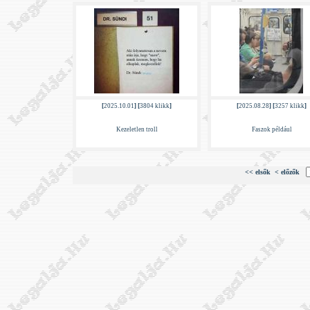
[
2025.10.01
] [
3804 klikk
]
[
2025.08.28
] [
3257 klikk
]
Kezeletlen troll
Faszok például
<< elsők
< előzők