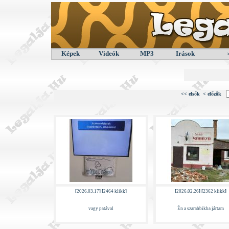
Képek
Videók
MP3
Irások
<< elsők
< előzők
[
2026.03.17
] [
2464 klikk
]
[
2026.02.26
] [
2362 klikk
]
vagy patával
Én a szarabbikba jártam