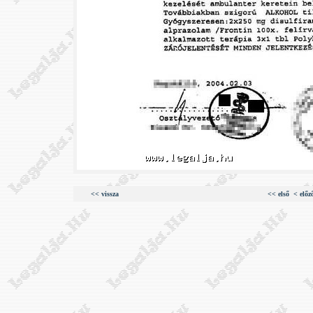
<< vissza
<< első
< előz