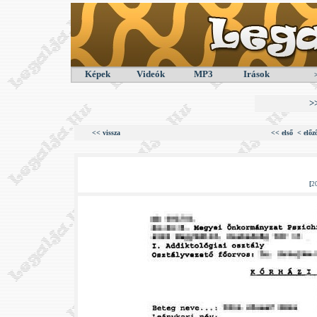
Képek
Videók
MP3
Irások
>
<< vissza
<< első
< előz
[
2