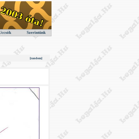
Uccsók
Szerintünk
[random]