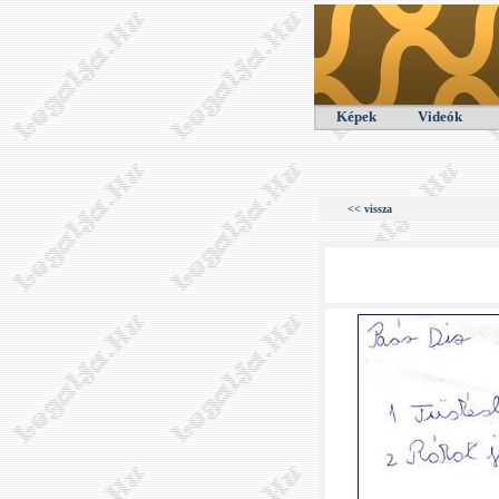
Képek
Videók
<< vissza