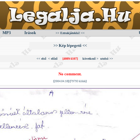
MP3
Irások
>> Eztrakjátokki! <<
>> Kép lépegető <<
<< első
< előző
[4089/4107]
következő >
utolsó >>
No comment.
[
2004.04.18
] [
79793 klikk
]