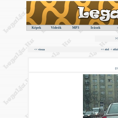
Képek
Videók
MP3
Irások
>
<< vissza
<< első
< előz
[
2