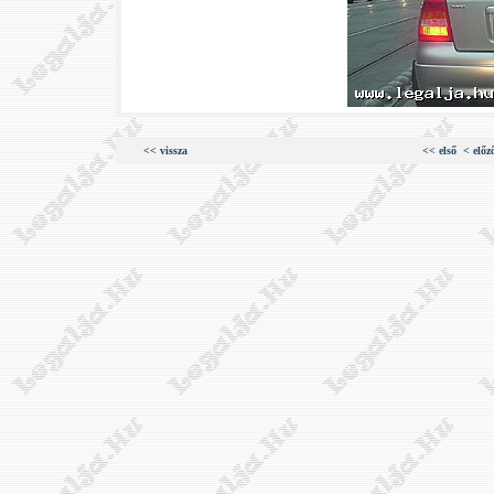
<< vissza
<< első
< előz