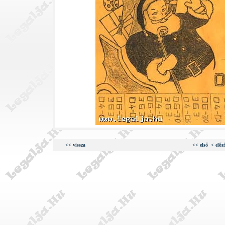
<< vissza
<< első
< előz