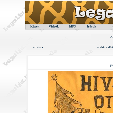
Képek
Videók
MP3
Irások
>
<< vissza
<< első
< előz
[
2