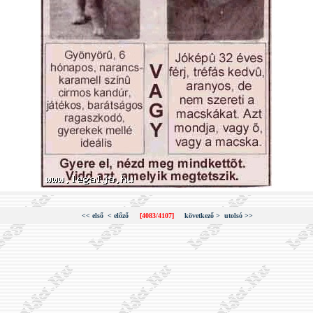
<< első
< előző
[4083/4107]
következő >
utolsó >>