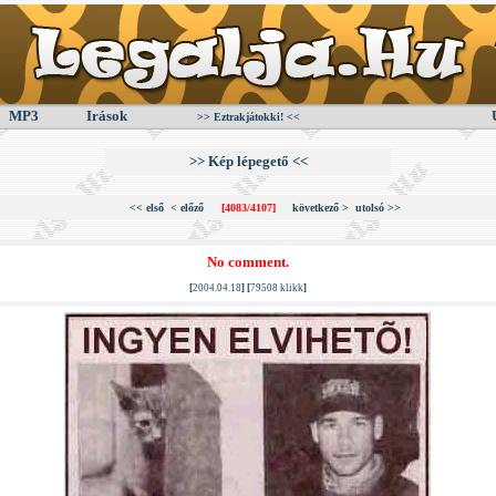
MP3
Irások
>> Eztrakjátokki! <<
>> Kép lépegető <<
<< első
< előző
[4083/4107]
következő >
utolsó >>
No comment.
[
2004.04.18
] [
79508 klikk
]