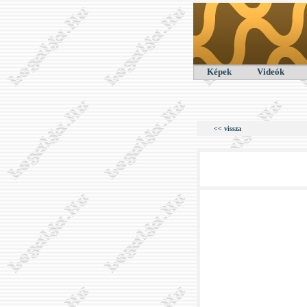
Képek
Videók
<< vissza