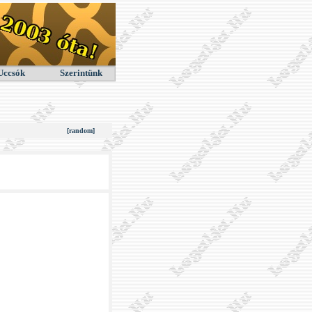
Uccsók
Szerintünk
[random]