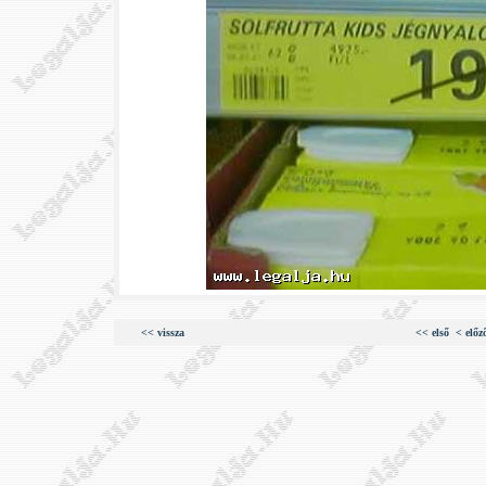
<< vissza
<< első
< előz