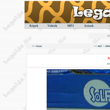
Képek
Videók
MP3
Irások
>
<< vissza
<< első
< előz
A
[
2