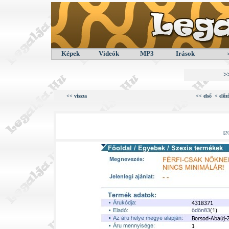
Képek
Videók
MP3
Irások
>
<< vissza
<< első
< előz
[
2