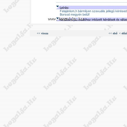
<< vissza
<< első
< előz