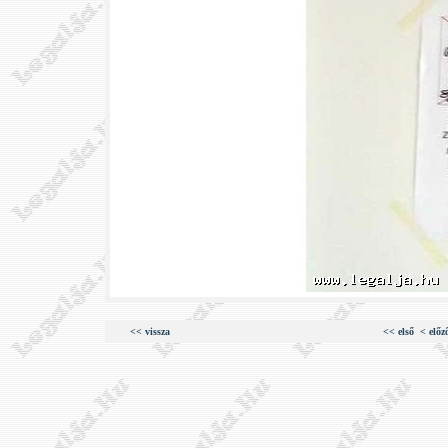
<< vissza
<< első
< előz