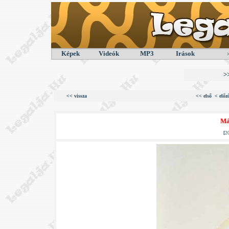
Képek
Videók
MP3
Irások
>
<< vissza
<< első
< előz
Má
[
2