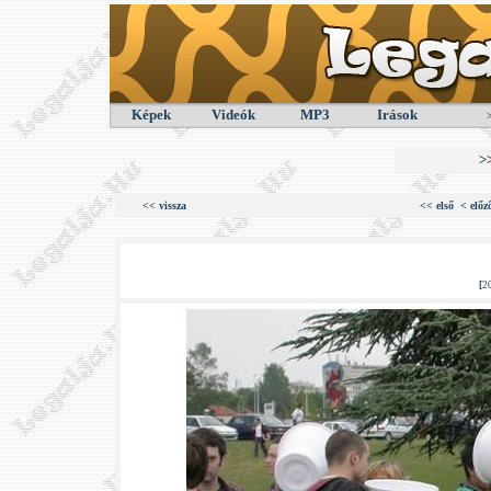
Képek
Videók
MP3
Irások
>
<< vissza
<< első
< előz
[
2