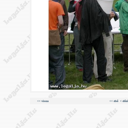
<< vissza
<< első
< előz