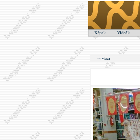
Képek
Videók
<< vissza