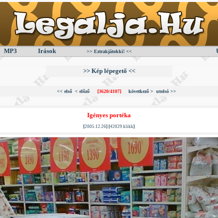
MP3
Irások
>> Eztrakjátokki! <<
>> Kép lépegető <<
<< első
< előző
[3620/4107]
következő >
utolsó >>
Igényes portéka
[
2005.12.26
] [
42029 klikk
]