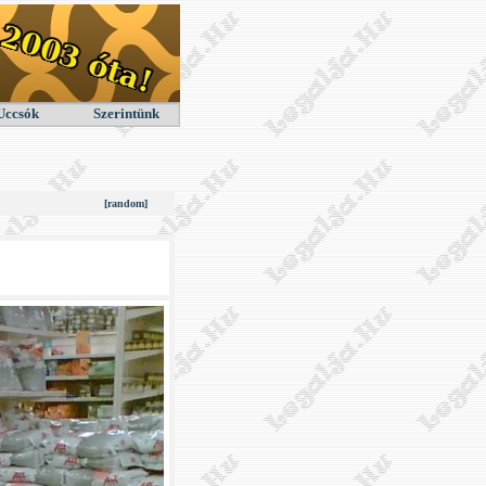
Uccsók
Szerintünk
[random]