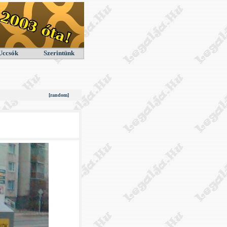
Uccsók
Szerintünk
[random]