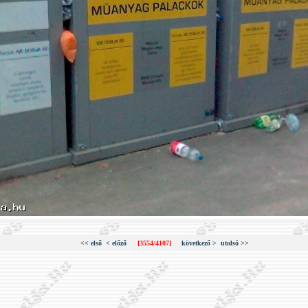
<< első
< előző
[3554/4107]
következő >
utolsó >>