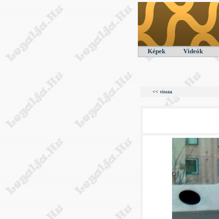
Képek
Videók
<< vissza