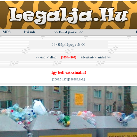
MP3
Irások
>> Eztrakjátokki! <<
>> Kép lépegető <<
<< első
< előző
[3554/4107]
következő >
utolsó >>
Így kell ezt csinálni!
[
2006.01.17
] [
39638 klikk
]