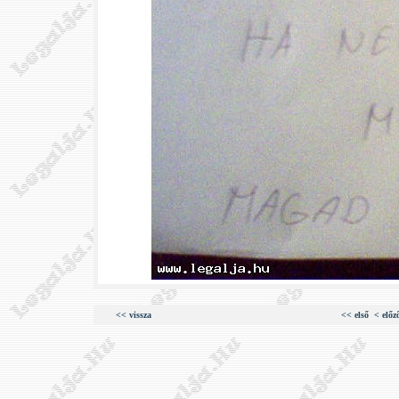
<< vissza
<< első
< előz