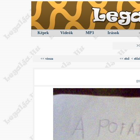
Képek
Videók
MP3
Irások
>
<< vissza
<< első
< előz
[
2