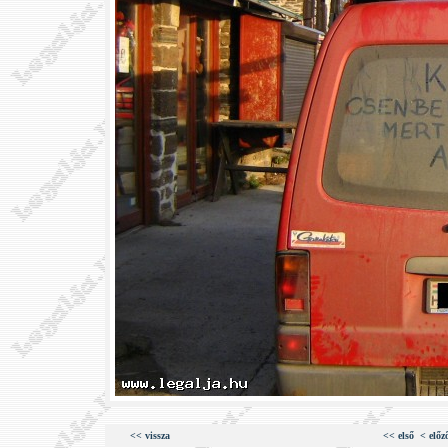
<< vissza
<< első
< előz