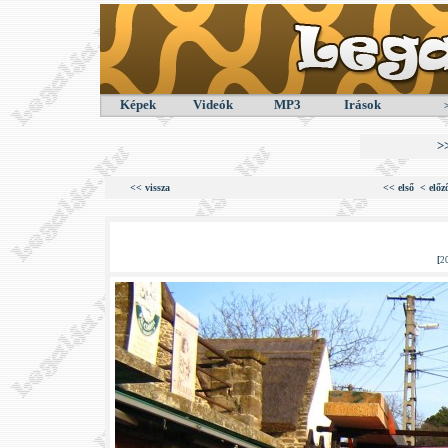
Képek
Videók
MP3
Irások
>
<< vissza
<< első
< előz
[
2