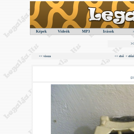
Képek
Videók
MP3
Irások
>
<< vissza
<< első
< előz
[
2