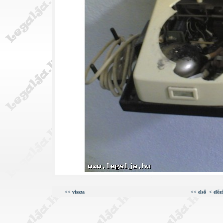
<< vissza
<< első
< előz