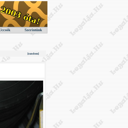
Uccsók
Szerintünk
[random]