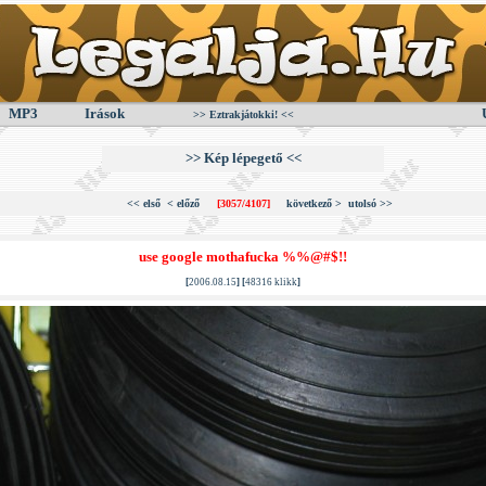
MP3
Irások
>> Eztrakjátokki! <<
>> Kép lépegető <<
<< első
< előző
[3057/4107]
következő >
utolsó >>
use google mothafucka %%@#$!!
[
2006.08.15
] [
48316 klikk
]