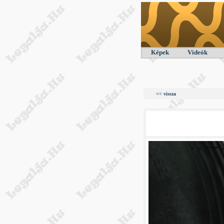
Képek
Videók
<< vissza