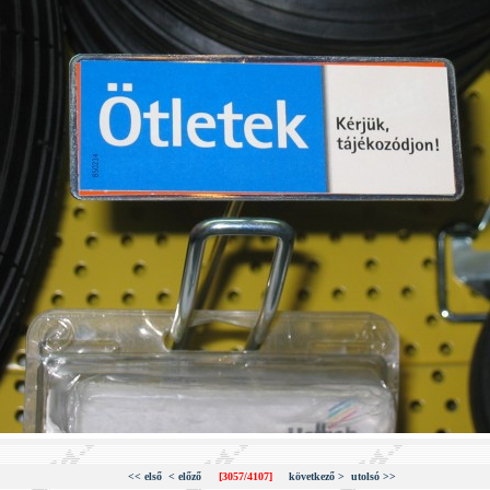
<< első
< előző
[3057/4107]
következő >
utolsó >>