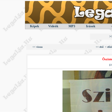
Képek
Videók
MP3
Irások
>
<< vissza
<< első
< előz
Õszint
[
2