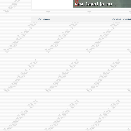
<< vissza
<< első
< előz