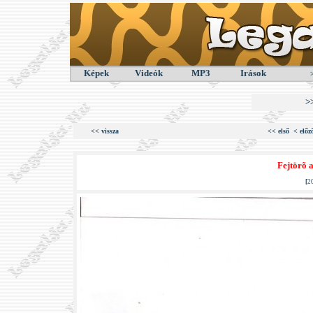
Képek
Videók
MP3
Irások
>
<< vissza
<< első
< előz
Fejtörõ 
[
2