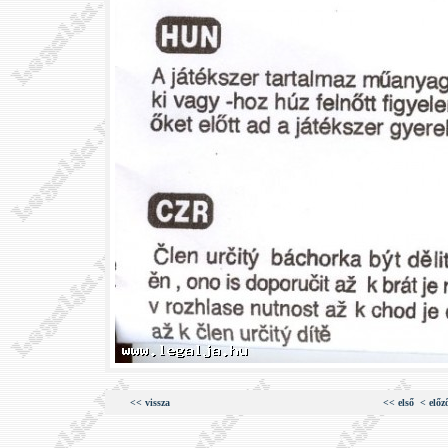
<< vissza
<< első
< előz