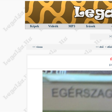
Képek
Videók
MP3
Irások
>
<< vissza
<< első
< előz
É
[
2