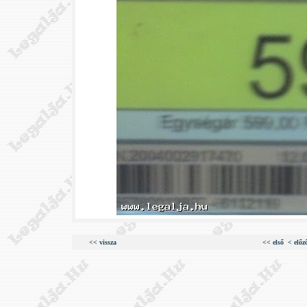
<< vissza
<< első
< előz