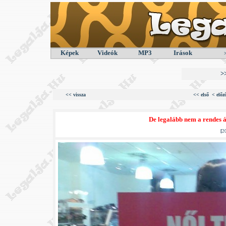
Képek
Videók
MP3
Irások
>
<< vissza
<< első
< előz
De legalább nem a rendes á
[
2