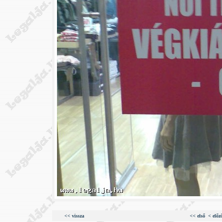
<< vissza
<< első
< előz