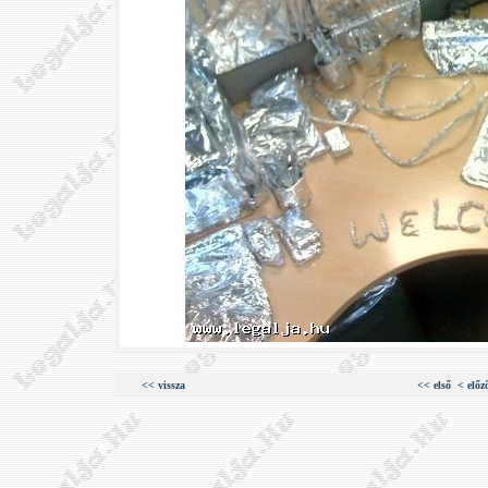
<< vissza
<< első
< előz