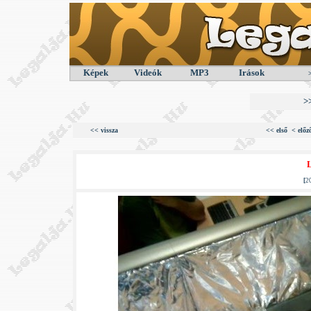
Képek
Videók
MP3
Irások
>
<< vissza
<< első
< előz
L
[
2