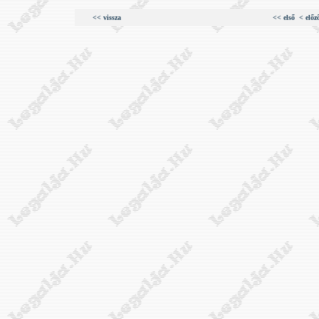
<< vissza
<< első
< előz