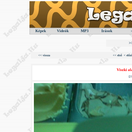
Képek
Videók
MP3
Irások
>
<< vissza
<< első
< előz
Viszki al
[
2