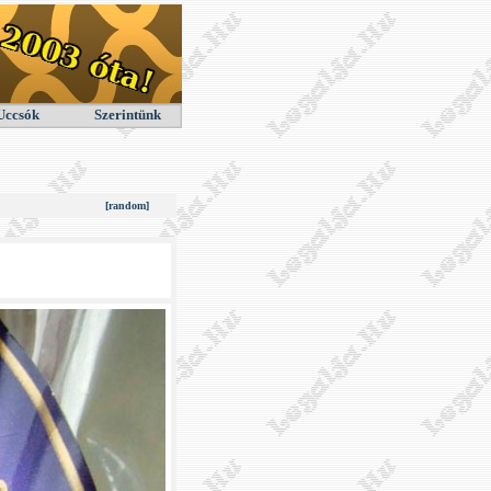
Uccsók
Szerintünk
[random]