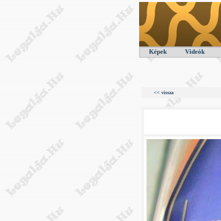
Képek
Videók
<< vissza