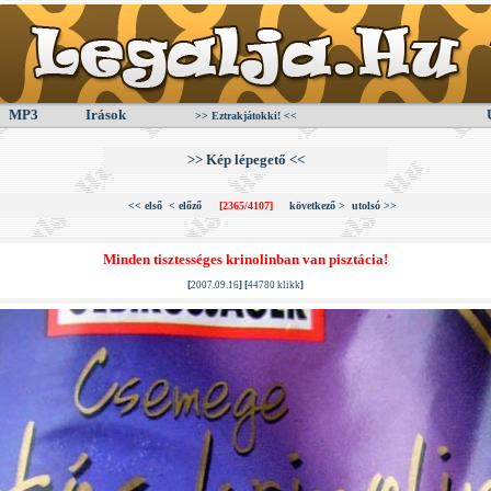
MP3
Irások
>> Eztrakjátokki! <<
>> Kép lépegető <<
<< első
< előző
[2365/4107]
következő >
utolsó >>
Minden tisztességes krinolinban van pisztácia!
[
2007.09.16
] [
44780 klikk
]