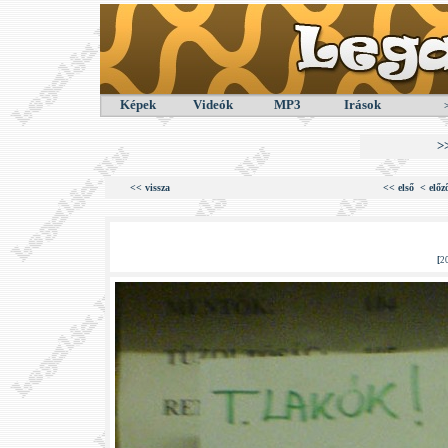
Képek
Videók
MP3
Irások
>
<< vissza
<< első
< előz
[
2