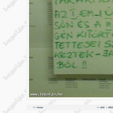
<< vissza
<< első
< előz