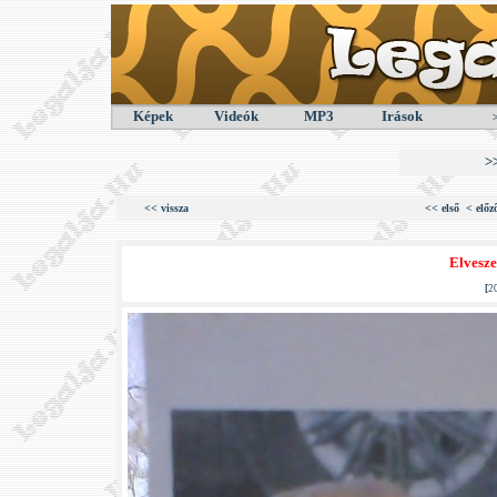
Képek
Videók
MP3
Irások
>
<< vissza
<< első
< előz
Elvesze
[
2