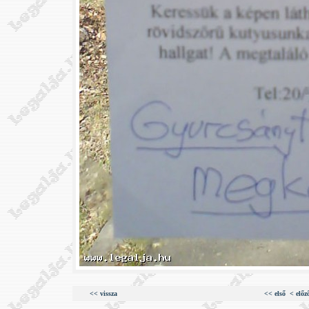
<< vissza
<< első
< előz