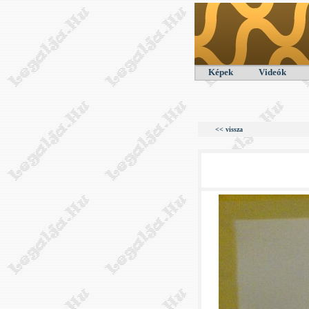
Képek
Videók
<< vissza