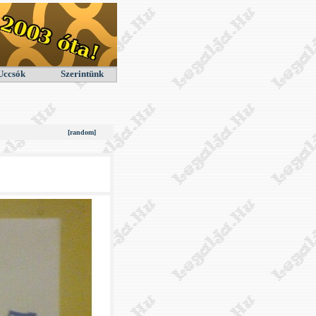
Uccsók
Szerintünk
[random]