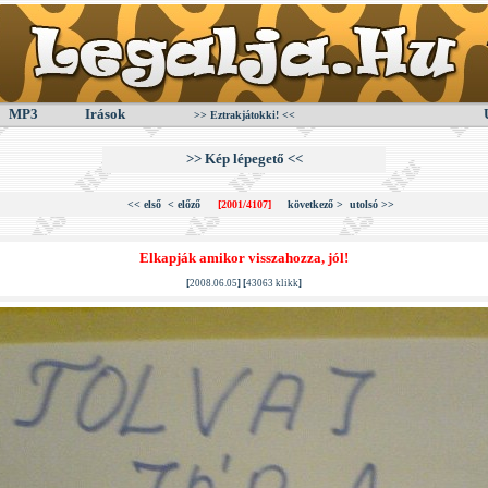
MP3
Irások
>> Eztrakjátokki! <<
>> Kép lépegető <<
<< első
< előző
[2001/4107]
következő >
utolsó >>
Elkapják amikor visszahozza, jól!
[
2008.06.05
] [
43063 klikk
]