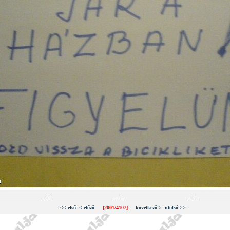
<< első
< előző
[2001/4107]
következő >
utolsó >>