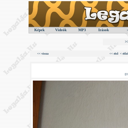
Képek
Videók
MP3
Irások
>
<< vissza
<< első
< előz
[
2