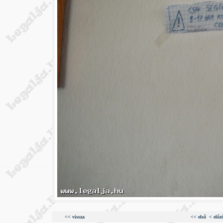
<< vissza
<< első
< előz