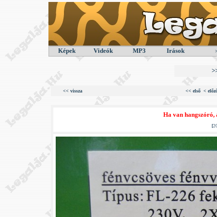
Képek
Videók
MP3
Irások
>
<< vissza
<< első
< előz
Ha van hangszóró, a
[
2