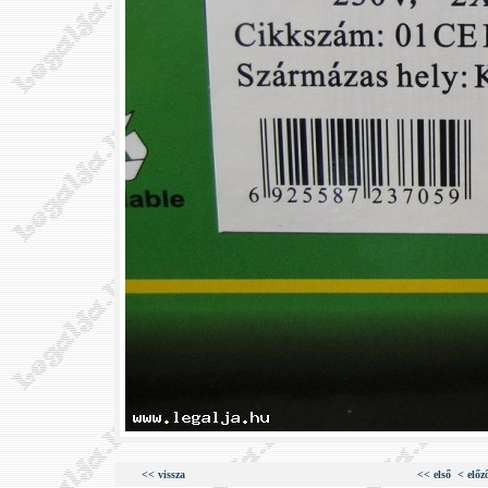
<< vissza
<< első
< előz