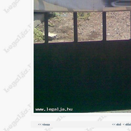
<< vissza
<< első
< előz