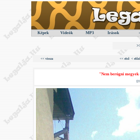
Képek
Videók
MP3
Irások
>
<< vissza
<< első
< előz
"Nem berúgni megyek 
[
2