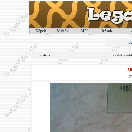
Képek
Videók
MP3
Irások
>
<< vissza
<< első
< előz
Mi
[
2