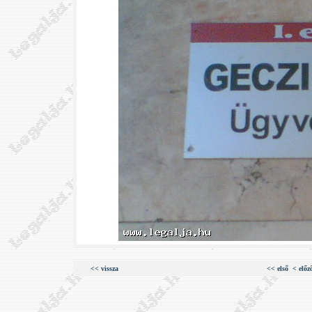
<< vissza
<< első
< előz