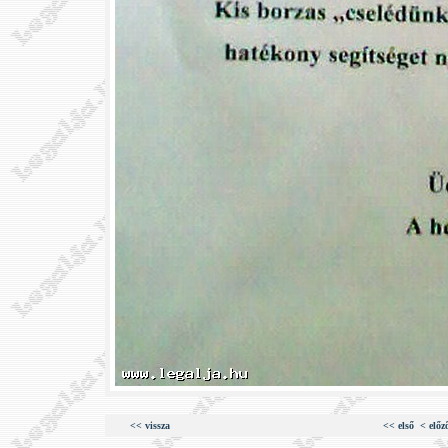
<< vissza
<< első
< előz