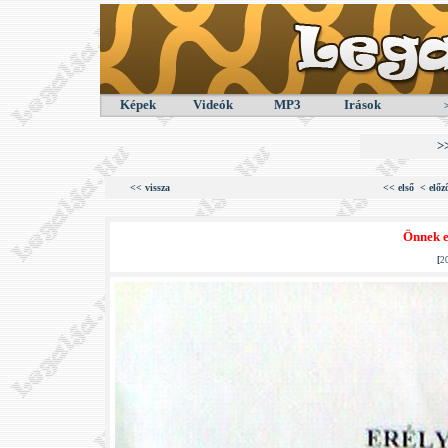
Képek
Videók
MP3
Irások
>
<< vissza
<< első
< előz
Önnek eg
[
2