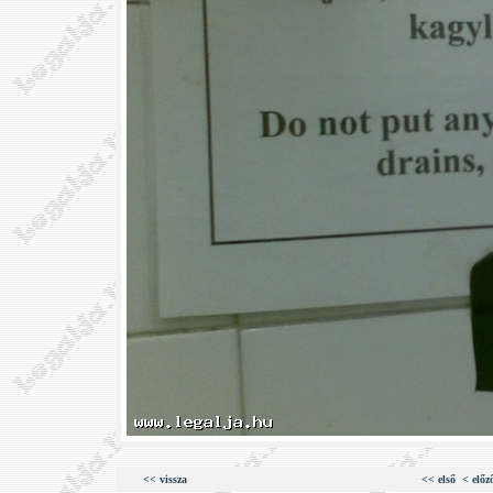
<< vissza
<< első
< előz