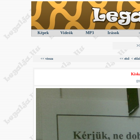
Képek
Videók
MP3
Irások
>
<< vissza
<< első
< előz
Kisk
[
2