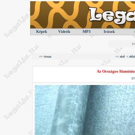
Képek
Videók
MP3
Irások
>
<< vissza
<< első
< előz
Az Országos Alumíni
[
2