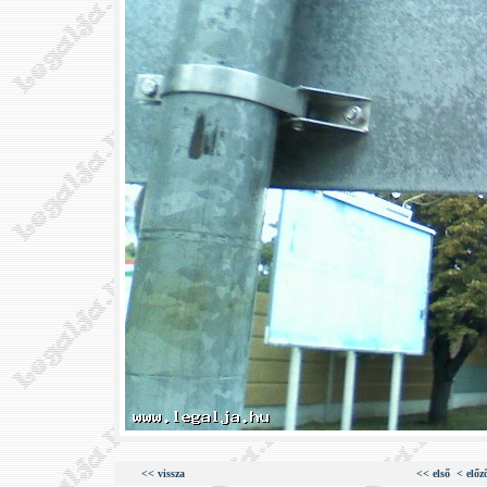
<< vissza
<< első
< előz