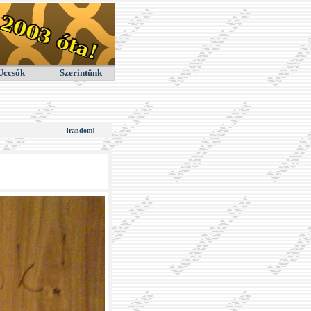
Uccsók
Szerintünk
[random]