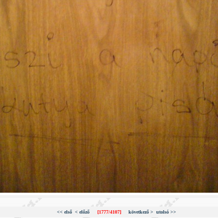
<< első
< előző
[1777/4107]
következő >
utolsó >>