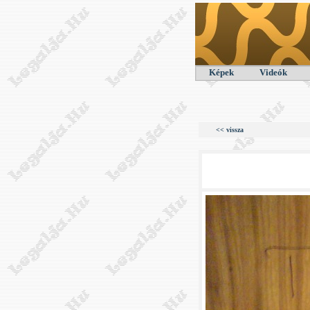
Képek
Videók
<< vissza