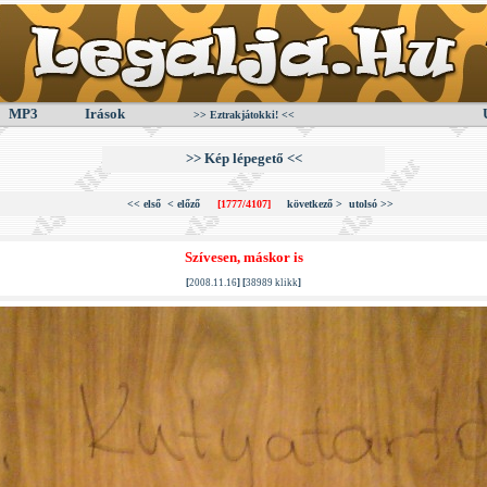
MP3
Irások
>> Eztrakjátokki! <<
>> Kép lépegető <<
<< első
< előző
[1777/4107]
következő >
utolsó >>
Szívesen, máskor is
[
2008.11.16
] [
38989 klikk
]