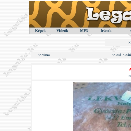
Képek
Videók
MP3
Irások
>
<< vissza
<< első
< előz
A
[
2