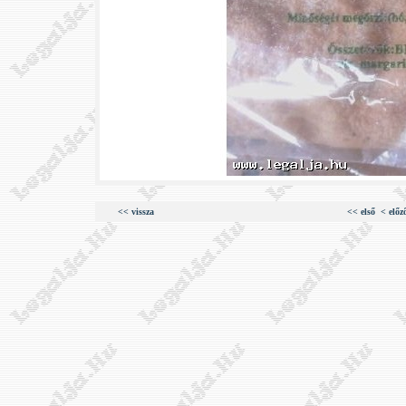
<< vissza
<< első
< előz