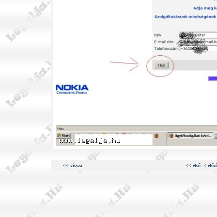
<< vissza
<< első
< előz