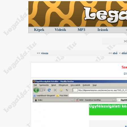
Képek
Videók
MP3
Irások
>
<< vissza
<< első
< előz
Szo
[
2