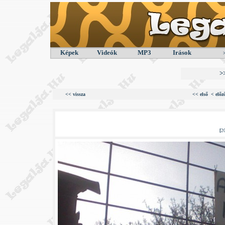
Képek
Videók
MP3
Irások
>
<< vissza
<< első
< előz
[
2