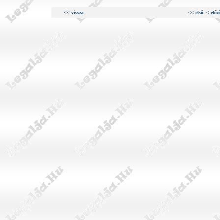
<< vissza
<< első
< előz