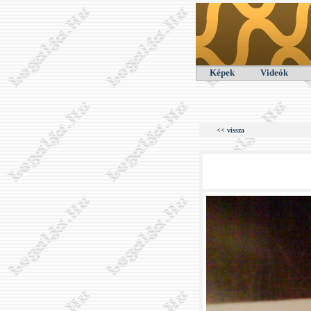
Képek
Videók
<< vissza