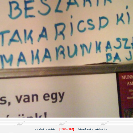
<< első
< előző
[1488/4107]
következő >
utolsó >>