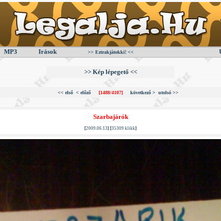
MP3
Irások
>> Eztrakjátokki! <<
>> Kép lépegető <<
<< első
< előző
[1488/4107]
következő >
utolsó >>
Szarbajárók
[
2009.06.13
] [
35309 klikk
]