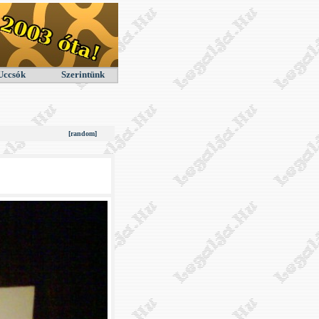
Uccsók
Szerintünk
[random]