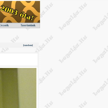
Uccsók
Szerintünk
[random]