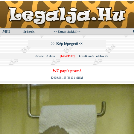
MP3
Irások
>> Eztrakjátokki! <<
>> Kép lépegető <<
<< első
< előző
[1484/4107]
következő >
utolsó >>
WC papír promó
[
2009.06.15
] [
36131 klikk
]