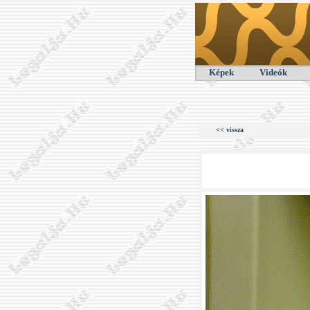
Képek
Videók
<< vissza