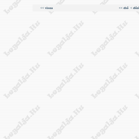
<< vissza
<< első
< előz