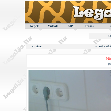
Képek
Videók
MP3
Irások
>
<< vissza
<< első
< előz
Min
[
2