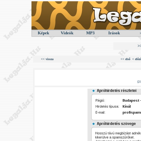
Képek
Videók
MP3
Irások
>
<< vissza
<< első
< előz
[
2