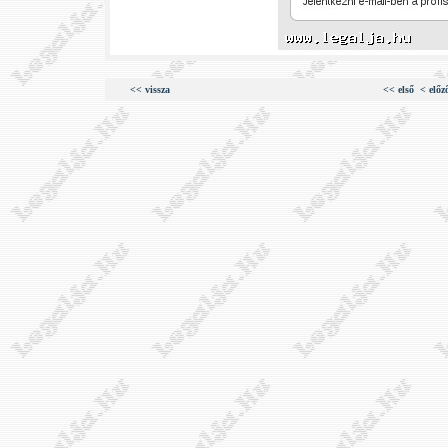
<< vissza
<< első
< előz