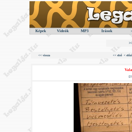
Képek
Videók
MP3
Irások
>
<< vissza
<< első
< előz
Vala
[
2