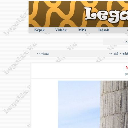
Képek
Videók
MP3
Irások
>
<< vissza
<< első
< előz
M
[
2