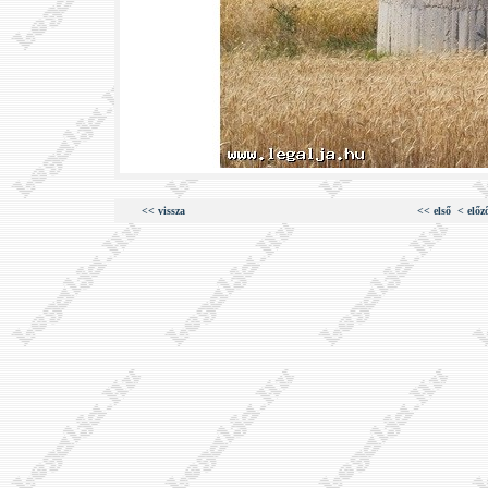
<< vissza
<< első
< előz