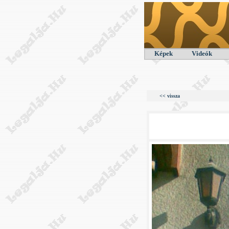
Képek
Videók
<< vissza