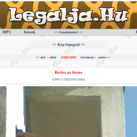
MP3
Irások
>> Eztrakjátokki! <<
>> Kép lépegető <<
<< első
< előző
[1292/4107]
következő >
utolsó >>
Bérlet, az biztos
[
2009.11.20
] [
31995 klikk
]