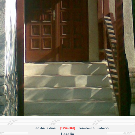
<< első
< előző
[1292/4107]
következő >
utolsó >>
... Legalja ...