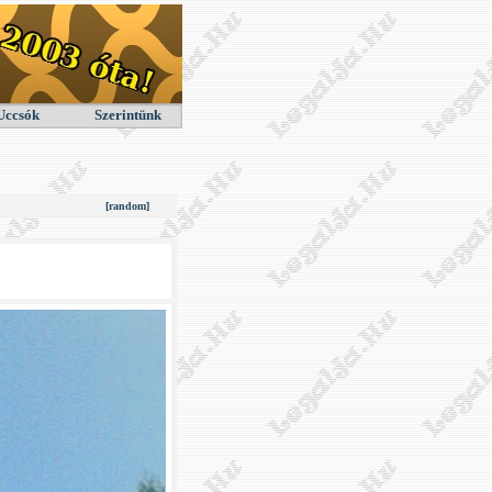
Uccsók
Szerintünk
[random]