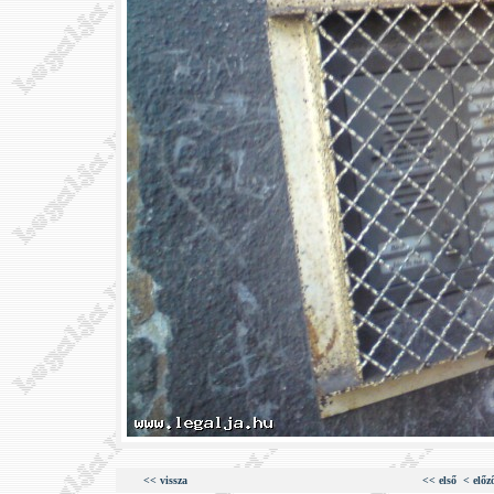
<< vissza
<< első
< előz