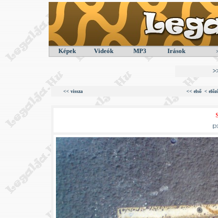
Képek
Videók
MP3
Irások
>
<< vissza
<< első
< előz
[
2