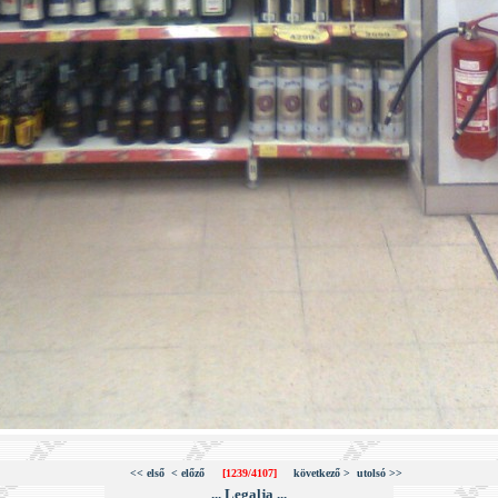
<< első
< előző
[1239/4107]
következő >
utolsó >>
... Legalja ...