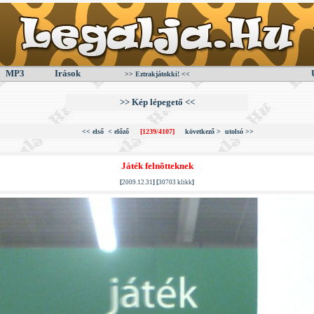
MP3
Irások
>> Eztrakjátokki! <<
>> Kép lépegető <<
<< első
< előző
[1239/4107]
következő >
utolsó >>
Játék felnõtteknek
[
2009.12.31
] [
30703 klikk
]