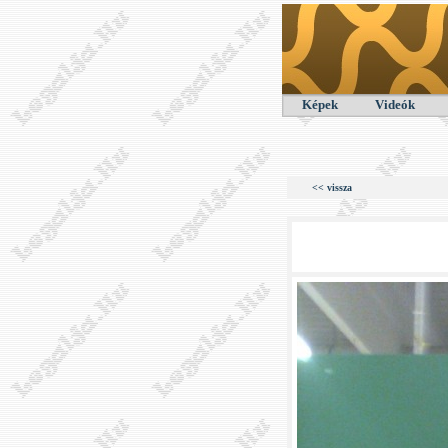
Képek
Videók
<< vissza