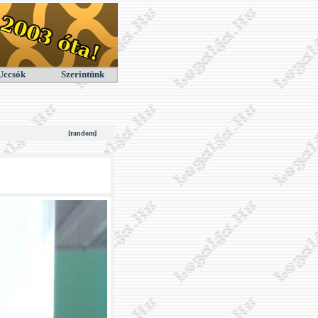
Uccsók
Szerintünk
[random]