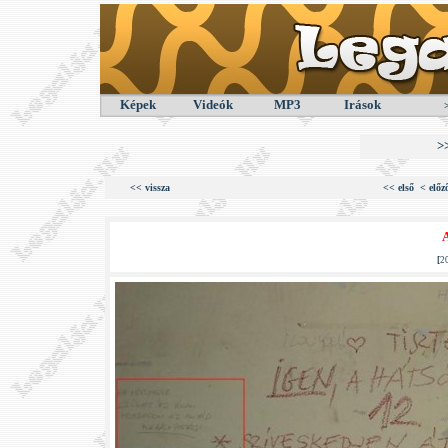
Képek
Videók
MP3
Irások
>
<< vissza
<< első
< előz
A
[
2