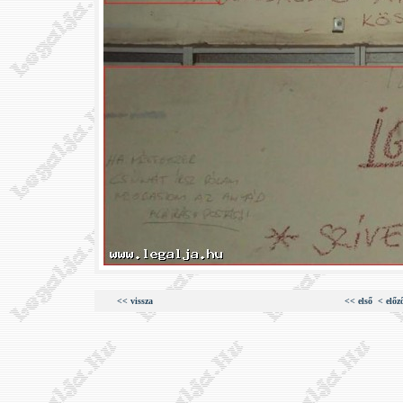
<< vissza
<< első
< előz