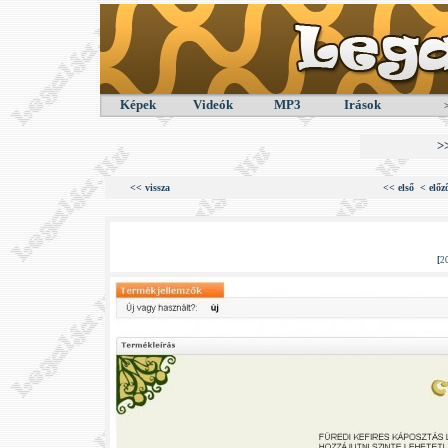
Képek
Videók
MP3
Irások
>
<< vissza
<< első
< előz
[
2