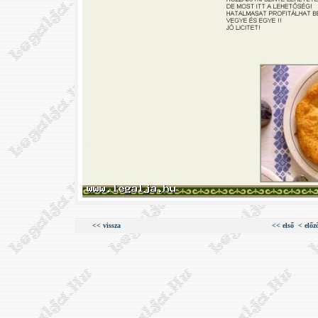
<< vissza
<< első
< előz