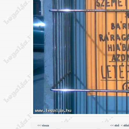
<< vissza
<< első
< előz