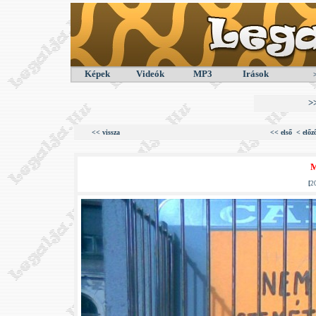
Képek
Videók
MP3
Irások
>
<< vissza
<< első
< előz
M
[
2