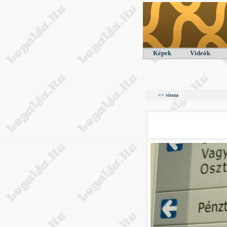
Képek
Videók
<< vissza