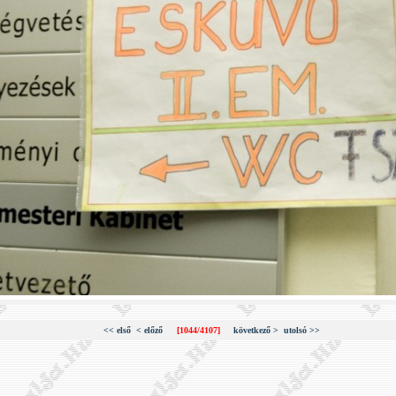
<< első
< előző
[1044/4107]
következő >
utolsó >>