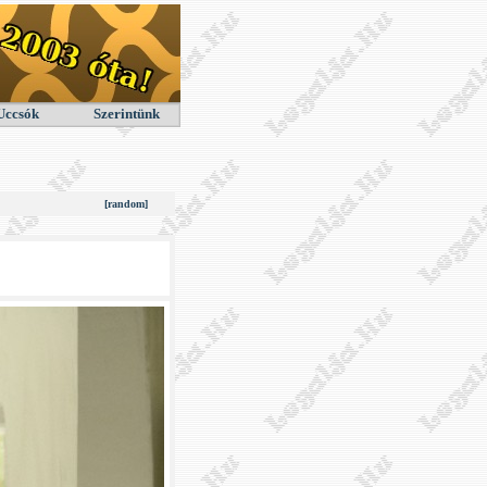
Uccsók
Szerintünk
[random]