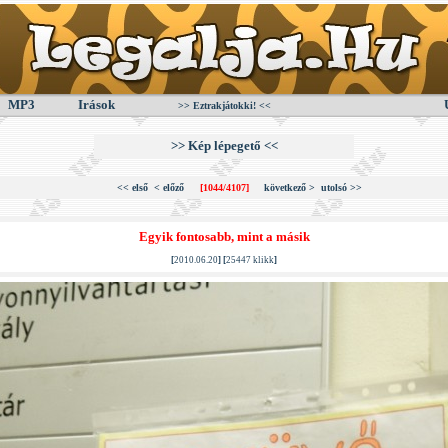
MP3
Irások
>> Eztrakjátokki! <<
>> Kép lépegető <<
<< első
< előző
[1044/4107]
következő >
utolsó >>
Egyik fontosabb, mint a másik
[
2010.06.20
] [
25447 klikk
]